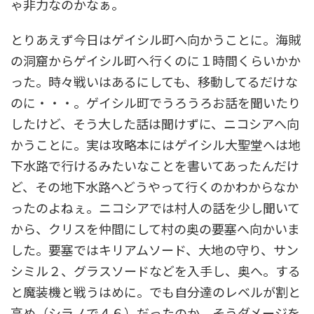
ゃ非力なのかなぁ。
とりあえず今日はゲイシル町へ向かうことに。海賊
の洞窟からゲイシル町へ行くのに１時間くらいかか
った。時々戦いはあるにしても、移動してるだけな
のに・・・。ゲイシル町でうろうろお話を聞いたり
したけど、そう大した話は聞けずに、ニコシアへ向
かうことに。実は攻略本にはゲイシル大聖堂へは地
下水路で行けるみたいなことを書いてあったんだけ
ど、その地下水路へどうやって行くのかわからなか
ったのよねぇ。ニコシアでは村人の話を少し聞いて
から、クリスを仲間にして村の奥の要塞へ向かいま
した。要塞ではキリアムソード、大地の守り、サン
シミル２、グラスソードなどを入手し、奥へ。する
と魔装機と戦うはめに。でも自分達のレベルが割と
高め（シラノで４６）だったのか、そうダメージを