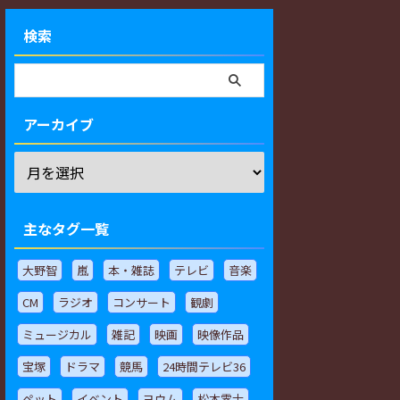
検索
アーカイブ
主なタグ一覧
大野智
嵐
本・雑誌
テレビ
音楽
CM
ラジオ
コンサート
観劇
ミュージカル
雑記
映画
映像作品
宝塚
ドラマ
競馬
24時間テレビ36
ペット
イベント
ヨウム
松本零士