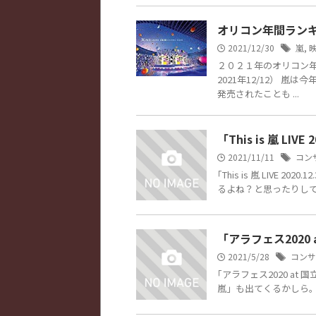
オリコン年間ランキ
2021/12/30
嵐
,
２０２１年のオリコン年間
2021年12/12） 
発売されたことも ...
「This is 嵐 LIV
2021/11/11
コン
｢This is 嵐 LIVE
るよね？と思ったりしてま
「アラフェス2020
2021/5/28
コンサ
｢アラフェス2020 at 
嵐」も出てくるかしら