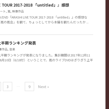
E TOUR 2017-2018 「untitled」』感想
ート
,
嵐
,
映像作品
VD『ARASHI LIVE TOUR 2017-2018 「untitled」』の感想な
嵐の嵐会」を観て、ちょっとしてから本編を観たんだったか ...
上半期ランキング発表
像作品
,
音楽
半期ランキングが発表になりました。集計期間は2017年12月11
8年6月10日（6/18付）ということで、嵐のライブDVDはぎりぎり上半
3
…
9
Next »