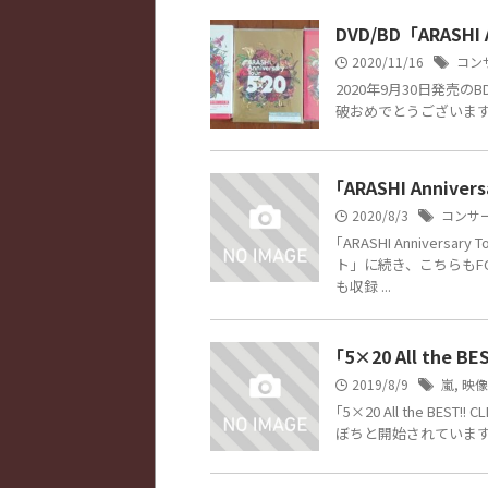
DVD/BD「ARASHI 
2020/11/16
コン
2020年9月30日発売のBD/
破おめでとうございま
｢ARASHI Anniv
2020/8/3
コンサ
｢ARASHI Anniver
ト」に続き、こちらもF
も収録 ...
｢5×20 All the 
2019/8/9
嵐
,
映像
｢5×20 All the BE
ぼちと開始されています