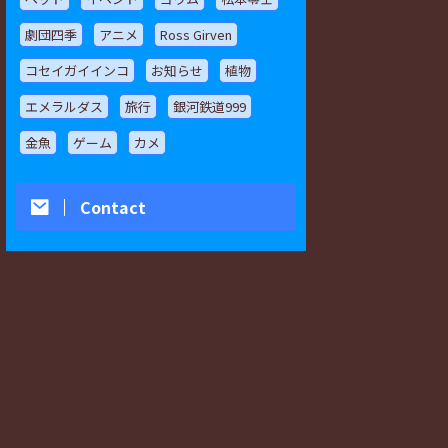
劇団四季
アニメ
Ross Girven
コセイガイインコ
お知らせ
植物
エメラルダス
旅行
銀河鉄道999
金魚
ゲーム
カメ
Contact