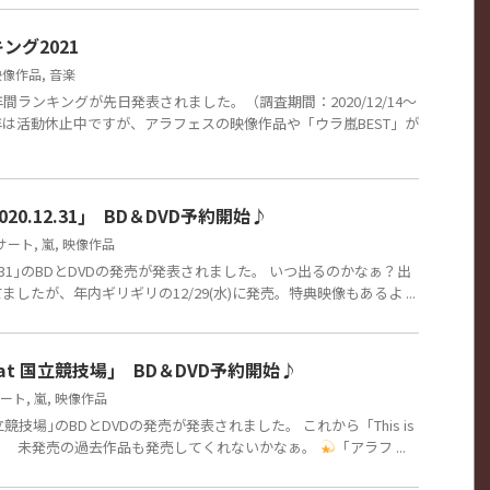
ング2021
映像作品
,
音楽
ランキングが先日発表されました。（調査期間：2020/12/14～
嵐は今年は活動休止中ですが、アラフェスの映像作品や「ウラ嵐BEST」が
E 2020.12.31｣ BD＆DVD予約開始♪
サート
,
嵐
,
映像作品
 2020.12.31｣のBDとDVDの発売が発表されました。 いつ出るのかなぁ？出
したが、年内ギリギリの12/29(水)に発売。特典映像もあるよ ...
 at 国立競技場｣ BD＆DVD予約開始♪
ート
,
嵐
,
映像作品
国立競技場｣のBDとDVDの発売が発表されました。 これから「This is
。 未発売の過去作品も発売してくれないかなぁ。
「アラフ ...