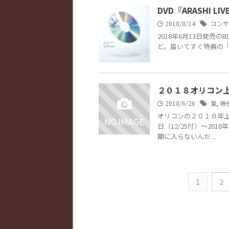
DVD『ARASHI LIV
2018/8/14
コンサ
2018年6月13日発売のBD/D
ど。届いてすぐ特典の「
２０１８オリコン
2018/6/26
嵐
,
映
オリコンの２０１８年上
日（12/25付）～201
期に入らないんだ ...
1
2