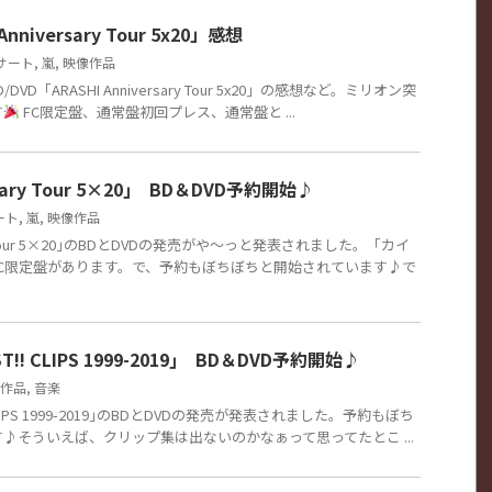
Anniversary Tour 5x20」感想
サート
,
嵐
,
映像作品
DVD「ARASHI Anniversary Tour 5x20」の感想など。ミリオン突
す
FC限定盤、通常盤初回プレス、通常盤と ...
ersary Tour 5×20｣ BD＆DVD予約開始♪
ート
,
嵐
,
映像作品
sary Tour 5×20｣のBDとDVDの発売がや～っと発表されました。「カイ
C限定盤があります。で、予約もぼちぼちと開始されています♪で
BEST!! CLIPS 1999-2019｣ BD＆DVD予約開始♪
作品
,
音楽
ST!! CLIPS 1999-2019｣のBDとDVDの発売が発表されました。予約もぼち
♪そういえば、クリップ集は出ないのかなぁって思ってたとこ ...