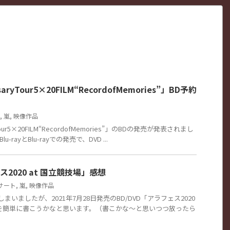
saryTour5×20FILM“RecordofMemories”」BD予約
,
嵐
,
映像作品
ryTour5×20FILM“RecordofMemories”」のBDの発売が発表されまし
u-rayとBlu-rayでの発売で、DVD ...
ス2020 at 国立競技場」感想
サート
,
嵐
,
映像作品
まいましたが、2021年7月28日発売のBD/DVD「アラフェス2020
想を簡単に書こうかなと思います。（書こかな～と思いつつ放ったら