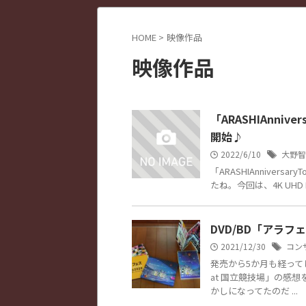
HOME
>
映像作品
映像作品
「ARASHIAnniver
開始♪
2022/6/10
大野智
「ARASHIAnniversa
たね。今回は、4K UHD Bl
DVD/BD「アラフェ
2021/12/30
コン
発売から5か月も経ってし
at 国立競技場」の感
かしになってたのだ ...