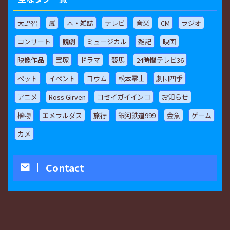
大野智
嵐
本・雑誌
テレビ
音楽
CM
ラジオ
コンサート
観劇
ミュージカル
雑記
映画
映像作品
宝塚
ドラマ
競馬
24時間テレビ36
ペット
イベント
ヨウム
松本零士
劇団四季
アニメ
Ross Girven
コセイガイインコ
お知らせ
植物
エメラルダス
旅行
銀河鉄道999
金魚
ゲーム
カメ
Contact