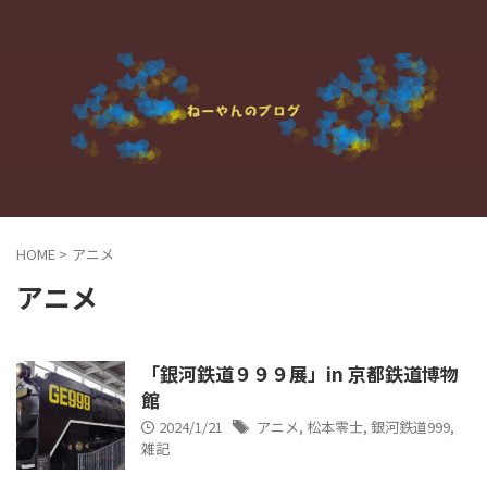
HOME
>
アニメ
アニメ
「銀河鉄道９９９展」in 京都鉄道博物
館
2024/1/21
アニメ
,
松本零士
,
銀河鉄道999
,
雑記