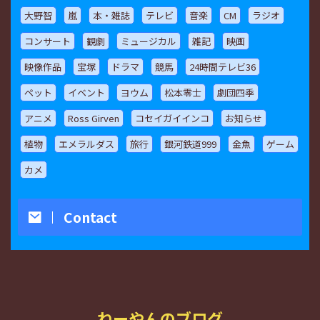
大野智
嵐
本・雑誌
テレビ
音楽
CM
ラジオ
コンサート
観劇
ミュージカル
雑記
映画
映像作品
宝塚
ドラマ
競馬
24時間テレビ36
ペット
イベント
ヨウム
松本零士
劇団四季
アニメ
Ross Girven
コセイガイインコ
お知らせ
植物
エメラルダス
旅行
銀河鉄道999
金魚
ゲーム
カメ
Contact
ねーやんのブログ