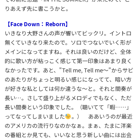
りあえず先に書こうかと。
【Face Down：Reborn】
いきなり大野さんの声が響いてビックリ。イントロ
無くていきなり来たので。ソロでつないでいく形が
メインになってますね。それは良いのだけど、全体
的に歌い方が粘っこく感じて第一印象はあまり良く
なかったです。あと、"Tell me, Tell me～"からサビ
のあたりがちょっと明るい感じになってて、暗い方
が好きな私としては何か違うな～と。それと間奏が
長い…。さして盛り上がるメロディでもなく、ただ
長い間奏という印象でした。（聴いてて「暇……」
ってなってしまいました
。） ああいうのが最近
のアメリカの流行りなのかなぁ。まぁ、たまに洋楽
の番組とか見ても、いいなと思う新しい曲には出会