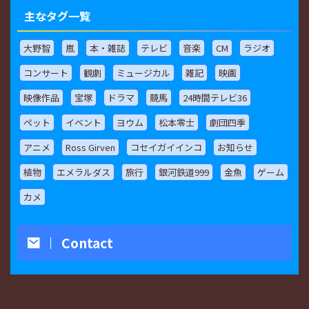
主なタグ一覧
大野智
嵐
本・雑誌
テレビ
音楽
CM
ラジオ
コンサート
観劇
ミュージカル
雑記
映画
映像作品
宝塚
ドラマ
競馬
24時間テレビ36
ペット
イベント
ヨウム
松本零士
劇団四季
アニメ
Ross Girven
コセイガイインコ
お知らせ
植物
エメラルダス
旅行
銀河鉄道999
金魚
ゲーム
カメ
Contact