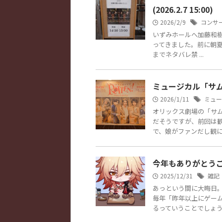
(2026.2.7 15:00)
2026/2/9
コンサ
いずみホールへ加藤和樹さ
ってきました。前に朝夏ま
までネタバレ禁 ...
ミュージカル「サムシン
2026/1/11
ミュー
オリックス劇場の「サ
だそうですが、前回は
で、娘がファンだし観に行
今年もありがとう
2025/12/31
雑記
あっという間に大晦日
毎年「昨年以上にゲー
るっていうことでしょうね