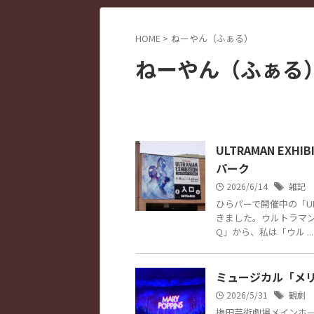
HOME
>
ねーやん（ふぁる）
ねーやん（ふぁる
ULTRAMAN EX
パーク
2026/6/14
雑記
ひらパーで開催中の「ULT
きました。ウルトラマ
Q」から、私は「ウル ...
ミュージカル「メリー・ポ
2026/5/31
観劇
梅田芸術劇場メインホ