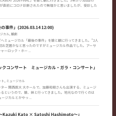
CKBEAT 2026 FINAL」を娘と観に行きました。3年ぶり3回目の
す。娘が直前にコロナ診断されたので無理かと思いましたが、受診した
」(2026.03.14 12:00)
ジカル
,
観劇
へミュージカル「最後の事件」を娘と観に行ってきました。"2人
最初お芝居かなと思ったのですがミュージカル作品でした。アーサ
ーロック・ホー ...
シックコンサート ミュージカル・ガラ・コンサート」
ート
,
ミュージカル
ター 関西医大 大ホールで、加藤和樹さんも出演する、ミュージ
あるというので、娘、妹と行ってきました。地元なので行くのは
ージカルとかやっ ...
～Kazuki Kato × Satoshi Hashimoto～」