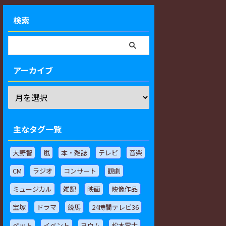
検索
アーカイブ
主なタグ一覧
大野智
嵐
本・雑誌
テレビ
音楽
CM
ラジオ
コンサート
観劇
ミュージカル
雑記
映画
映像作品
宝塚
ドラマ
競馬
24時間テレビ36
ペット
イベント
ヨウム
松本零士