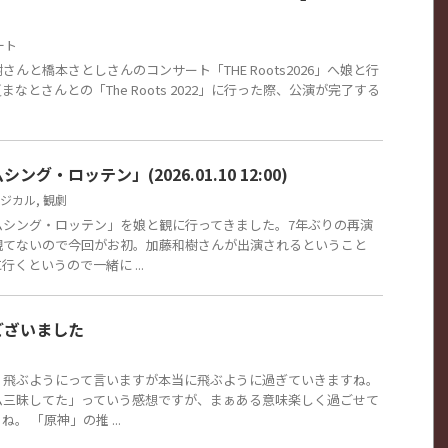
ート
んと橋本さとしさんのコンサート「THE Roots2026」へ娘と行
なとさんとの「The Roots 2022」に行った際、公演が完了する
グ・ロッテン」(2026.01.10 12:00)
ジカル
,
観劇
ムシング・ロッテン」を娘と観に行ってきました。7年ぶりの再演
観てないので今回がお初。加藤和樹さんが出演されるということ
くというので一緒に ...
ございました
。飛ぶようにって言いますが本当に飛ぶように過ぎていきますね。
ム三昧してた」っていう感想ですが、まぁある意味楽しく過ごせて
。 「原神」の推 ...