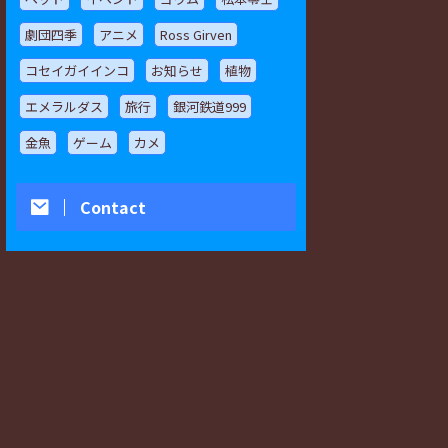
劇団四季
アニメ
Ross Girven
コセイガイインコ
お知らせ
植物
エメラルダス
旅行
銀河鉄道999
金魚
ゲーム
カメ
Contact