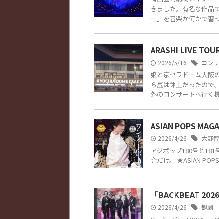
きました。有名な作品
ー」を音楽か何かで習った
ARASHI LIVE TOUR
2026/5/16
コンサ
娘と京セラドーム大阪の嵐
ら嵐は休止だったので
外のコンサートへ行く機会 
ASIAN POPS MA
2026/4/26
大野智
アジポップ180号と1
介だけ。 ★ASIAN POPS 
「BACKBEAT 2026 
2026/4/26
観劇