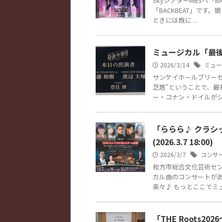
SkyシアターMBSへ「BA
「BACKBEAT」で
ときには既に ...
ミュージカル「最後の事件
2026/3/14
ミュー
サンケイホールブリーゼ
芝居"ということで、
ー・コナン・ドイルがシャ
「ららら♪ クラ
(2026.3.7 18:00)
2026/3/7
コンサ
枚方市総合文化芸術セン
カル曲のコンサートが
楽々♪ もっとここでミュ
「THE Roots2026