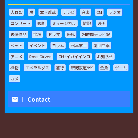
大野智
嵐
本・雑誌
テレビ
音楽
CM
ラジオ
コンサート
観劇
ミュージカル
雑記
映画
映像作品
宝塚
ドラマ
競馬
24時間テレビ36
ペット
イベント
ヨウム
松本零士
劇団四季
アニメ
Ross Girven
コセイガイインコ
お知らせ
植物
エメラルダス
旅行
銀河鉄道999
金魚
ゲーム
カメ
Contact