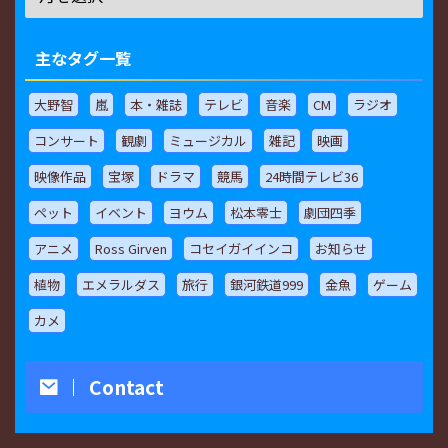
主なタグ一覧
大野智
嵐
本・雑誌
テレビ
音楽
CM
ラジオ
コンサート
観劇
ミュージカル
雑記
映画
映像作品
宝塚
ドラマ
競馬
24時間テレビ36
ペット
イベント
ヨウム
松本零士
劇団四季
アニメ
Ross Girven
コセイガイインコ
お知らせ
植物
エメラルダス
旅行
銀河鉄道999
金魚
ゲーム
カメ
Contact