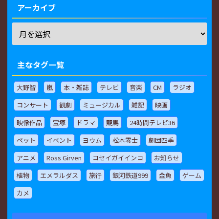
アーカイブ
主なタグ一覧
大野智
嵐
本・雑誌
テレビ
音楽
CM
ラジオ
コンサート
観劇
ミュージカル
雑記
映画
映像作品
宝塚
ドラマ
競馬
24時間テレビ36
ペット
イベント
ヨウム
松本零士
劇団四季
アニメ
Ross Girven
コセイガイインコ
お知らせ
植物
エメラルダス
旅行
銀河鉄道999
金魚
ゲーム
カメ