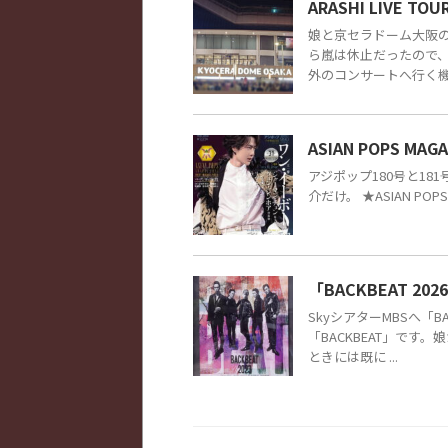
ARASHI LIVE TOUR
娘と京セラドーム大阪の嵐
ら嵐は休止だったので
外のコンサートへ行く機会 
ASIAN POPS MA
アジポップ180号と1
介だけ。 ★ASIAN POPS 
「BACKBEAT 2026 
SkyシアターMBSへ「BA
「BACKBEAT」で
ときには既に ...