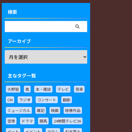
検索
アーカイブ
主なタグ一覧
大野智
嵐
本・雑誌
テレビ
音楽
CM
ラジオ
コンサート
観劇
ミュージカル
雑記
映画
映像作品
宝塚
ドラマ
競馬
24時間テレビ36
ペット
イベント
ヨウム
松本零士