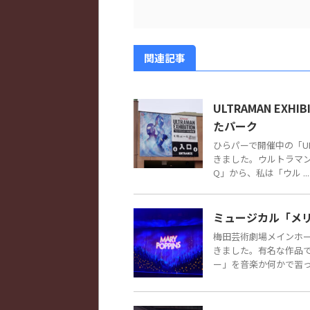
関連記事
ULTRAMAN EX
たパーク
ひらパーで開催中の「ULT
きました。ウルトラマ
Q」から、私は「ウル ...
ミュージカル「メリー・ポ
梅田芸術劇場メインホ
きました。有名な作品
ー」を音楽か何かで習った