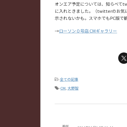
オンエア予定については、知らべてtw
に入れときました。（twitterの
示されないかも。スマホでもPC版で
→
ローソン０号店 CMギャラリー
-
全ての記事
-
CM
,
大野智
美咲