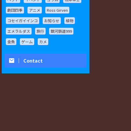
劇団四季
アニメ
Ross Girven
コセイガイインコ
お知らせ
植物
エメラルダス
旅行
銀河鉄道999
金魚
ゲーム
カメ
Contact