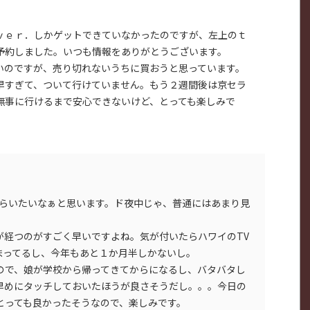
ｖｅｒ．しかゲットできていなかったのですが、左上のｔ
予約しました。いつも情報をありがとうございます。
いのですが、売り切れないうちに買おうと思っています。
早すぎて、ついて行けていません。もう２週間後は京セラ
無事に行けるまで安心できないけど、とっても楽しみで
もらいたいなぁと思います。ド夜中じゃ、普通にはあまり見
が経つのがすごく早いですよね。気が付いたらハワイのTV
まってるし、今年もあと１か月半しかないし。
ので、娘が学校から帰ってきてからになるし、バタバタし
早めにタッチしておいたほうが良さそうだし。。。今日の
とっても良かったそうなので、楽しみです。