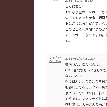
2014年11月14日 11:44
こんにちは。
おにぎり屋のＣＭは１５秒
ｗｉｔｔｅｒを参考に録画
おにぎりはまだ買えていな
このところ一週間経つのが
でコンサートなのですね。
す。
ふぁる＠
2014年11月14日 23:24
ねーやん
美咲さん、こんばんは。
CM、昼間ももっと流して
ないしねぇ。
もうほんと、このところ日
も終わってるし、ツアー始
京セラ、今年は平日に行く
そうです。ファンライトは
感想では、大野さんの声が