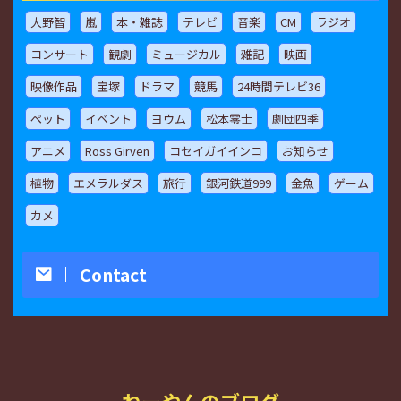
大野智
嵐
本・雑誌
テレビ
音楽
CM
ラジオ
コンサート
観劇
ミュージカル
雑記
映画
映像作品
宝塚
ドラマ
競馬
24時間テレビ36
ペット
イベント
ヨウム
松本零士
劇団四季
アニメ
Ross Girven
コセイガイインコ
お知らせ
植物
エメラルダス
旅行
銀河鉄道999
金魚
ゲーム
カメ
Contact
ねーやんのブログ